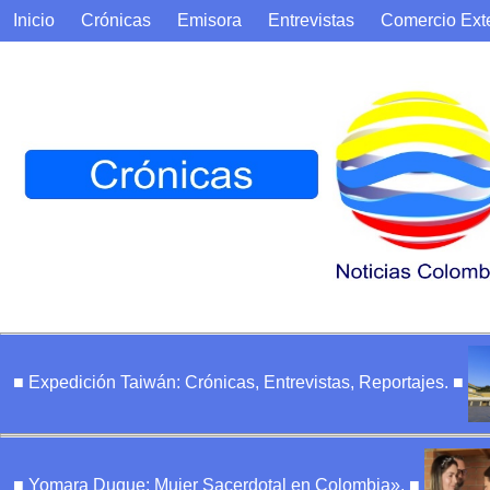
Inicio
Crónicas
Emisora
Entrevistas
Comercio Exte
■ Expedición Taiwán: Crónicas, Entrevistas, Reportajes. ■
■ Yomara Duque: Mujer Sacerdotal en Colombia». ■